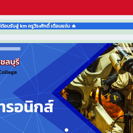
 ครูวีระศักดิ์ เดือนแจ่ม 🔥