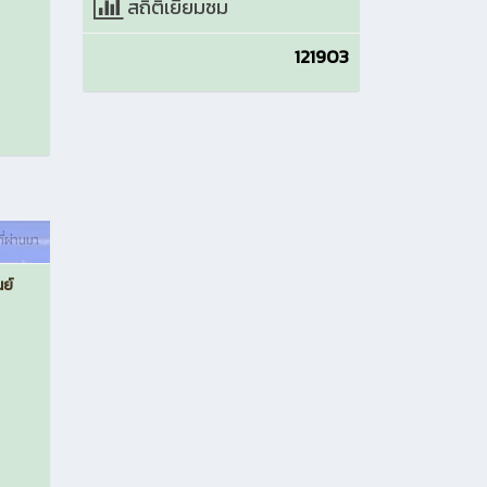
สถิติเยี่ยมชม
121903
ที่ผ่านมา
ย์