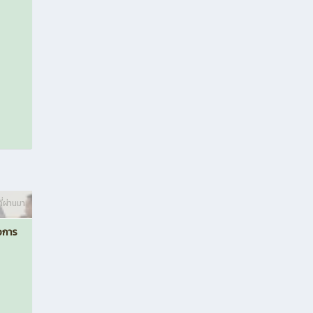
ี่ผ่านมา
อการ